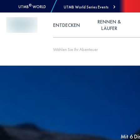
®
UTMB
WORLD
UTMB World Series Events
Skip to Content
RENNEN &
ENTDECKEN
LÄUFER
Wählen Sie Ihr Abenteuer
Mit 6 Di