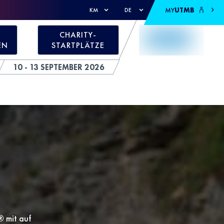
MY
UTMB
KM
DE
CHARITY-
EN
STARTPLÄTZE
10 - 13 SEPTEMBER 2026
® mit auf